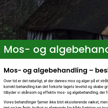
Mos- og algebehand
Mos- og algebehandling – besk
Over tid er det naturligt, at der dannes mos og alger på et st
korrekt behandling kan det forkorte tagets levetid og skabe 
tilbyder vi skånsom og effektiv mos- og algebehandling, der f
Vores behandlinger fjerner ikke blot eksisterende vækst, men
tørt og kan ånde, hvilket er afgørende for både funktion og l