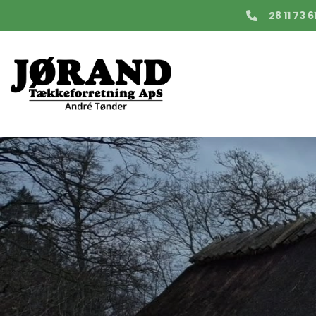
Gå
28 11 73 6
til
hovedindhold