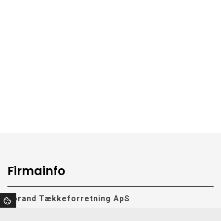
Firmainfo
Jørand Tækkeforretning ApS
Langerod 5,