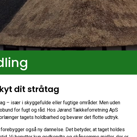
ling
yt dit stråtag
råtag – især i skyggefulde eller fugtige områder. Men uden
grobund for fugt og råd. Hos Jørand Tækkeforretning ApS
orlænger tagets holdbarhed og bevarer det flotte udtryk.
 forebygger også ny dannelse. Det betyder, at taget holdes
evetid. Vi benytter kun godkendte og skånsomme midler, der er