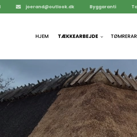
1
joerand@outlook.dk
Byggaranti
T
HJEM
TÆKKEARBEJDE
TØMRERAR