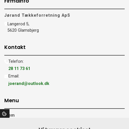
Firmainfo
Jørand Tækkeforretning ApS
Langerod 5,
5620 Glamsbjerg
Kontakt
Telefon:
28 11 73 61
Email:
joerand@outlook.dk
Menu
Hjem
Tækkearbejde