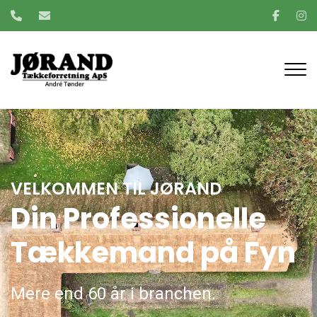
Gå
til
hovedindhold
VELKOMMEN TIL JØRAND
Din Professionelle
Tækkemand på Fyn
Mere end 60 år i branchen.